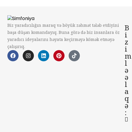
Biz yaradıcılığın maraq və böyük zəhmət tələb etdiyini
B
başa düşən komandayıq. Buna görə də biz insanlara öz
i
yaradıcı ideyalarını həyata keçirməyə kömək etməyə
z
çalışırıq.
i
m
l
ə
ə
l
a
q
ə
: