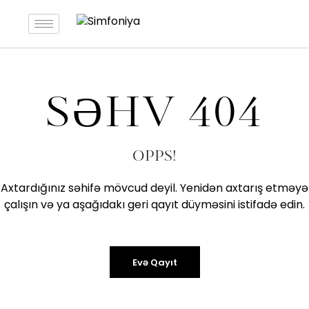
SƏHV 404
OPPS!
Axtardığınız səhifə mövcud deyil. Yenidən axtarış etməyə
çalışın və ya aşağıdakı geri qayıt düyməsini istifadə edin.
Evə Qayıt